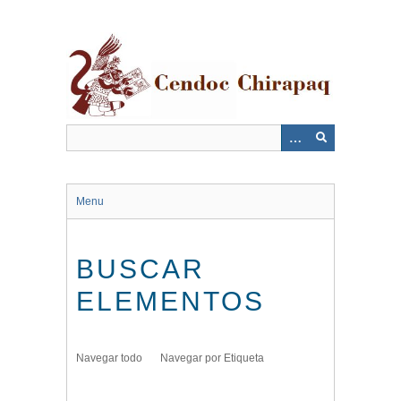
Saltar
al
contenido
principal
Menu
BUSCAR
ELEMENTOS
Navegar todo
Navegar por Etiqueta