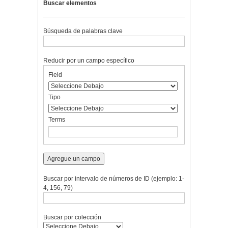
Buscar elementos
Búsqueda de palabras clave
Reducir por un campo específico
Number
Campo
Tipo
Términos
Ensamblador
Field
of
de
de
de
de
rows
búsqueda
búsqueda
búsqueda
Búsqueda
in
Tipo
"Reducir
por
Terms
un
campo
específico":
1
Agregue un campo
Buscar por intervalo de números de ID (ejemplo: 1-
4, 156, 79)
Buscar por colección