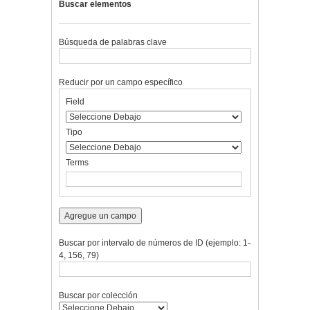
Buscar elementos
Búsqueda de palabras clave
Reducir por un campo específico
Number
Campo
Tipo
Términos
Ensamblador
Field
of
de
de
de
de
rows
búsqueda
búsqueda
búsqueda
Búsqueda
in
Tipo
"Reducir
por
Terms
un
campo
específico":
1
Agregue un campo
Buscar por intervalo de números de ID (ejemplo: 1-
4, 156, 79)
Buscar por colección