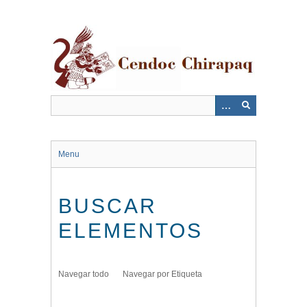
Saltar
al
contenido
principal
Menu
BUSCAR
ELEMENTOS
Navegar todo
Navegar por Etiqueta