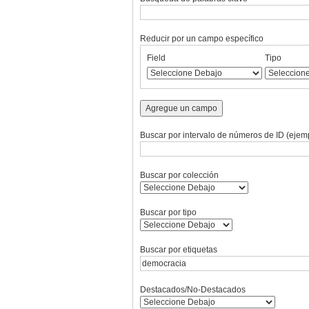
Reducir por un campo específico
Number
Campo
Tipo
Términos
Ensamblador
Field
Tipo
of
de
de
de
de
rows
búsqueda
búsqueda
búsqueda
Búsqueda
in
"Reducir
Agregue un campo
por
un
Buscar por intervalo de números de ID (ejemp
campo
específico":
1
Buscar por colección
Buscar por tipo
Buscar por etiquetas
Destacados/No-Destacados