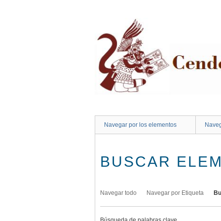
Saltar
al
contenido
principal
Navegar por los elementos
Naveg
BUSCAR ELE
Navegar todo
Navegar por Etiqueta
Bu
Búsqueda de palabras clave