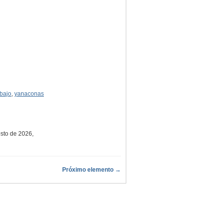
abajo
,
yanaconas
osto de 2026,
Próximo elemento →