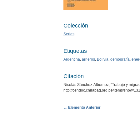
Colección
Series
Etiquetas
Argentina
,
arrieros
,
Bolivia
,
demografía
,
ener
Citación
Nicolás Sánchez-Albornoz, “Trabajo y migrac
http://cendoc.chirapaq.org.pe/items/show/13
← Elemento Anterior