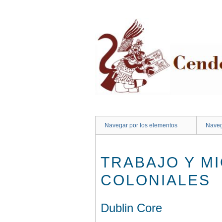
Saltar
al
contenido
principal
Navegar por los elementos
Naveg
TRABAJO Y M
COLONIALES
Dublin Core