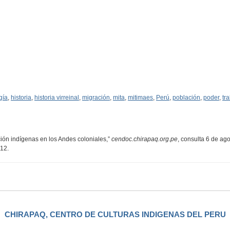
gía
,
historia
,
historia virreinal
,
migración
,
mita
,
mitimaes
,
Perú
,
población
,
poder
,
tr
ión indígenas en los Andes coloniales,”
cendoc.chirapaq.org.pe
, consulta 6 de ag
112
.
CHIRAPAQ, CENTRO DE CULTURAS INDIGENAS DEL PERU