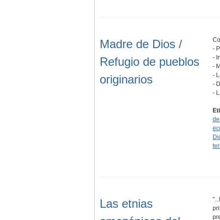
Co
Madre de Dios /
- 
- 
Refugio de pueblos
- 
- 
originarios
- 
- 
Et
de
ec
Di
ter
".
Las etnias
pr
pr