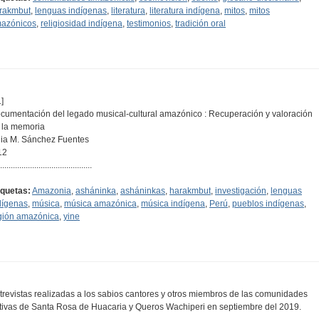
rakmbut
,
lenguas indígenas
,
literatura
,
literatura indígena
,
mitos
,
mitos
azónicos
,
religiosidad indígena
,
testimonios
,
tradición oral
]
cumentación del legado musical-cultural amazónico : Recuperación y valoración
 la memoria
lia M. Sánchez Fuentes
12
...........................................
iquetas:
Amazonia
,
asháninka
,
asháninkas
,
harakmbut
,
investigación
,
lenguas
dígenas
,
música
,
música amazónica
,
música indígena
,
Perú
,
pueblos indígenas
,
gión amazónica
,
yine
trevistas realizadas a los sabios cantores y otros miembros de las comunidades
tivas de Santa Rosa de Huacaria y Queros Wachiperi en septiembre del 2019.