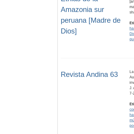
[a
ma
Amazonia sur
sh
peruana [Madre de
Et
ha
Dios]
Di
qu
La
Revista Andina 63
Au
in
J.
7-
Et
co
ha
mú
po