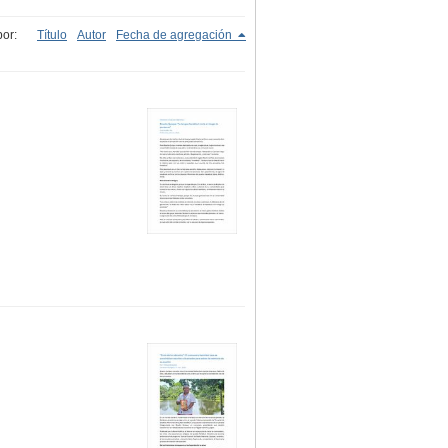
or:
Título
Autor
Fecha de agregación