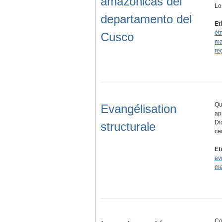
amazónicas del
L
departamento del
Et
ét
Cusco
ma
re
Qu
Evangélisation
ap
Di
structurale
ce
Et
ev
me
Co