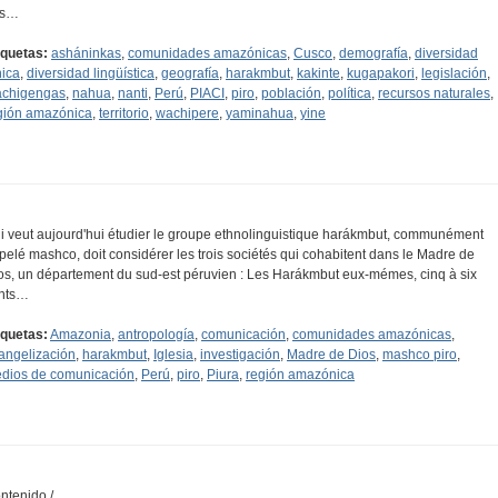
os…
iquetas:
asháninkas
,
comunidades amazónicas
,
Cusco
,
demografía
,
diversidad
nica
,
diversidad lingüística
,
geografía
,
harakmbut
,
kakinte
,
kugapakori
,
legislación
,
chigengas
,
nahua
,
nanti
,
Perú
,
PIACI
,
piro
,
población
,
política
,
recursos naturales
,
gión amazónica
,
territorio
,
wachipere
,
yaminahua
,
yine
i veut aujourd'hui étudier le groupe ethno­linguistique harákmbut, communément
pelé mashco, doit considérer les trois sociétés qui cohabitent dans le Madre de
os, un département du sud-est péruvien : Les Harákmbut eux-mémes, cinq à six
nts…
iquetas:
Amazonia
,
antropología
,
comunicación
,
comunidades amazónicas
,
angelización
,
harakmbut
,
Iglesia
,
investigación
,
Madre de Dios
,
mashco piro
,
dios de comunicación
,
Perú
,
piro
,
Piura
,
región amazónica
ntenido /