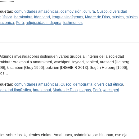
...............
iquetas:
comunidades amazónicas
,
cosmovisión
,
cultura
,
Cusco
,
diversidad
güística
,
harakmbut
,
identidad
,
lenguas indígenas
,
Madre de Dios
,
música
,
música
azónica
,
Perú
,
religiosidad indígena
,
testimonios
..Algunos investigadores distinguen varios grupos al interior de la sociedad
rakbut : Arakmbut o amarakaeri, wachiperi, toyoeri, sapiteri, arasaeri [Helberg
96], kisamberi [Grey 1996], pukirieri [DIGEIBIR 2013]. Según Helberg [1996],
tos…
iquetas:
comunidades amazónicas
,
Cusco
,
demografía
,
diversidad étnica
,
versidad lingüística
,
harakmbut
,
Madre de Dios
,
mapas
,
Perú
,
wachiperi
tos sobre las siguientes etnias : Amahuaca, asháninka, cashinahua, ese eja