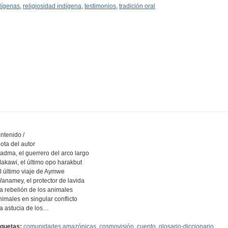
dígenas
,
religiosidad indígena
,
testimonios
,
tradición oral
ntenido /
Nota del autor
Sadma, el guerrero del arco largo
Makawi, el último opo harakbut
El último viaje de Aymwe
Wanamey, el protector de lavida
La rebelión de los animales
nimales en singular conflicto
La astucia de los…
iquetas:
comunidades amazónicas
,
cosmovisión
,
cuento
,
glosario-diccionario
,