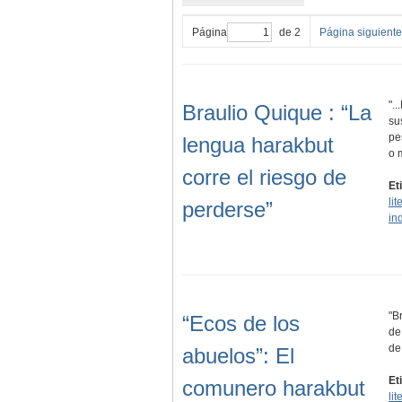
Página
de 2
Página siguiente
".
Braulio Quique : “La
su
pe
lengua harakbut
o 
corre el riesgo de
Et
li
perderse”
in
"B
“Ecos de los
de
de
abuelos”: El
Et
comunero harakbut
li