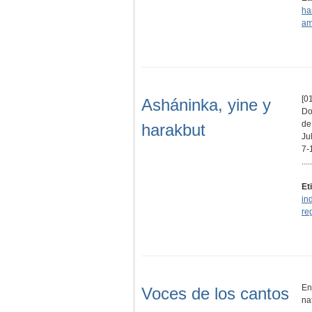
ha
am
[01
Asháninka, yine y
Do
de
harakbut
Ju
7-
.....
Et
in
re
En
Voces de los cantos
na