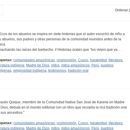
Ordenar p
..Ecos de los abuelos se inspira en siete historias que el autor escuchó de niño a
s abuelos, sus padres y otras personas de la comunidad reunidos antes de la
sca
machando las raíces del barbecho. // Historias orales que “los viejos que ya…
iquetas:
comunidades amazónicas
,
cosmovisión
,
Cusco
,
harakmbut
,
literatura
,
teratura indígena
,
Madre de Dios
,
mitos
,
mitos amazónicos
,
Perú
,
pueblos
dígenas
,
religiosidad indígena
,
testimonios
,
tradición oral
raulio Quique, miembro de la Comunidad Nativa San José de Karene en Madre
 Dios, debuta en el mundo editorial con un libro que recopila la rica tradición oral
 sus ancestros."
iquetas:
comunidades amazónicas
,
cosmovisión
,
Cusco
,
harakmbut
,
literatura
,
teratura indígena
,
Madre de Dios
,
mitos
,
mitos amazónicos
,
Perú
,
pueblos