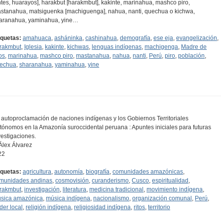
ntes, huarayos], harakbut [harakmbut], kakinte, marinahua, mashco piro,
stanahua, matsiguenka [machiguenga], nahua, nanti, quechua o kichwa,
aranahua, yaminahua, yine…
iquetas:
amahuaca
,
asháninka
,
cashinahua
,
demografía
,
ese eja
,
evangelización
,
rakmbut
,
Iglesia
,
kakinte
,
kichwas
,
lenguas indígenas
,
machigenga
,
Madre de
os
,
marinahua
,
mashco piro
,
mastanahua
,
nahua
,
nanti
,
Perú
,
piro
,
población
,
echua
,
sharanahua
,
yaminahua
,
yine
 autoproclamación de naciones indígenas y los Gobiernos Territoriales
tónomos en la Amazonía suroccidental peruana : Apuntes iniciales para futuras
vestigaciones.
 Álex Álvarez
22
iquetas:
agricultura
,
autonomía
,
biografía
,
comunidades amazónicas
,
munidades andinas
,
cosmovisión
,
curanderismo
,
Cusco
,
espiritualidad
,
rakmbut
,
investigación
,
literatura
,
medicina tradicional
,
movimiento indígena
,
sica amazónica
,
música indígena
,
nacionalismo
,
organización comunal
,
Perú
,
der local
,
religión indígena
,
religiosidad indígena
,
ritos
,
territorio