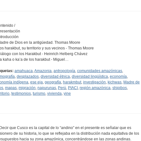
ntenido /
Presentación
Introducción
Madre de Dios en la antigüedad. Thomas Moore
Los harakbut, su territorio y sus vecinos - Thomas Moore
Diálogo con los Harakbut - Heinrich Helberg Chávez
La kaha o ka’a de los harakbut - Miguel…
iquetas:
amahuaca
,
Amazonia
,
antropología
,
comunidades amazónicas
,
mografía
,
desplazados
,
diversidad étnica
,
diversidad lingüística
,
economía
,
onomía indígena
,
ese eja
,
geografía
,
harakmbut
,
investigación
,
kichwas
,
Madre de
os
,
mapas
,
migración
,
napurunas
,
Perú
,
PIACI
,
región amazónica
,
shipibos
,
ritorio
,
testimonios
,
turismo
,
vivienda
,
yine
..Decir que Cusco es la capital de lo “andino” en el presente es señalar que es
isionero de su historia, lo que se reflejaba en la distribución nada equitativa de los
esupuestos hacia su zona amazónica, concentrándose en las zonas andinas.