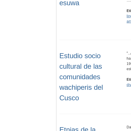
.....
esuwa
Et
lin
am
".
Estudio socio
ha
19
cultural de las
es
comunidades
Et
di
wachiperis del
Cusco
Da
Etnias de la