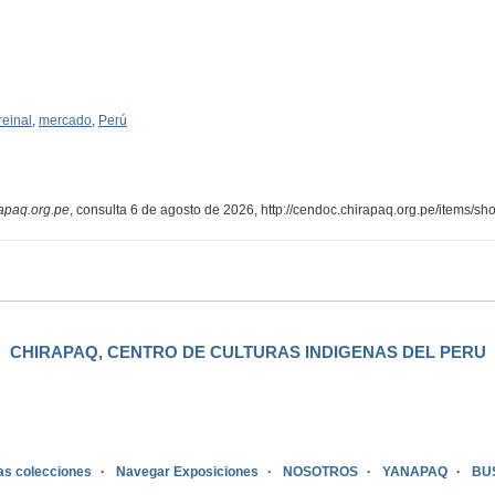
reinal
,
mercado
,
Perú
apaq.org.pe
, consulta 6 de agosto de 2026,
http://cendoc.chirapaq.org.pe/items/s
CHIRAPAQ, CENTRO DE CULTURAS INDIGENAS DEL PERU
as colecciones
Navegar Exposiciones
NOSOTROS
YANAPAQ
BU