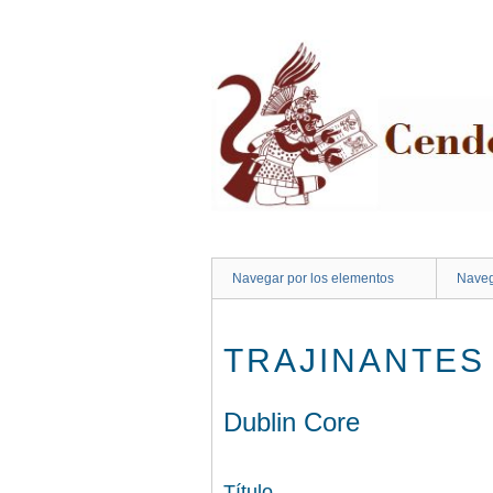
Saltar
al
contenido
principal
Navegar por los elementos
Naveg
TRAJINANTES
Dublin Core
Título