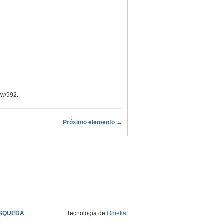
how/992
.
Próximo elemento →
SQUEDA
Tecnología de
Omeka
.