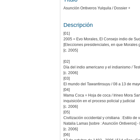
Asunción Ontiveros Yulquila / Dossier +
Descripción
[01]
2005 = Evo Morales, El Consejo indio de Sud
[Elecciones presidenciales, en que Morales 
[c. 2005]
[02]
Día del indio americano y el indianismo / T
[c. 2006]
[03]
El mundo del Tawantinsuyu / 08 a 13 de mayo
[04]
Mama Coca = Hoja de coca / Irineo Mora Sandi
inquisición en el proceso policial y judicial
[c. 2006]
[05]
Civilización occidental y cristiana : Estilo d
Natalia Lamas [sobre : Asunción Ontiveros] 
[c. 2006]
[06]