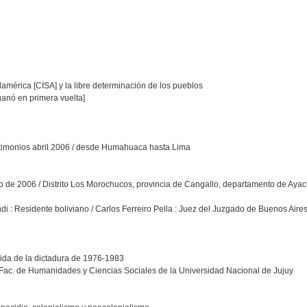
américa [CISA] y la libre determinación de los pueblos
ganó en primera vuelta]
estimonios abril 2006 / desde Humahuaca hasta Lima
 de 2006 / Distrito Los Morochucos, provincia de Cangallo, departamento de Aya
 : Residente boliviano / Carlos Ferreiro Pella : Juez del Juzgado de Buenos Aires 
e vida de la dictadura de 1976-1983
- Fac. de Humanidades y Ciencias Sociales de la Universidad Nacional de Jujuy