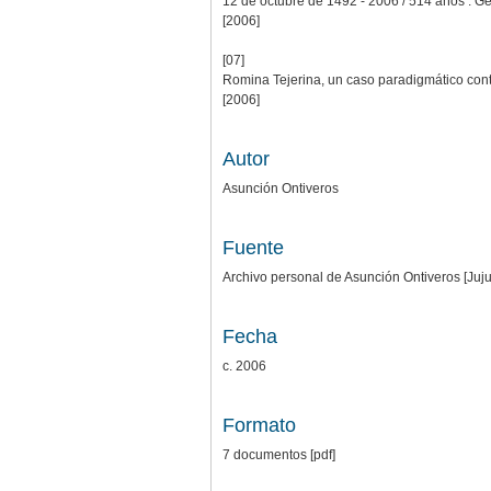
12 de octubre de 1492 - 2006 / 514 años : G
[2006]
[07]
Romina Tejerina, un caso paradigmático cont
[2006]
Autor
Asunción Ontiveros
Fuente
Archivo personal de Asunción Ontiveros [Juju
Fecha
c. 2006
Formato
7 documentos [pdf]