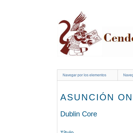
Saltar
al
contenido
principal
Navegar por los elementos
Naveg
ASUNCIÓN ON
Dublin Core
Título