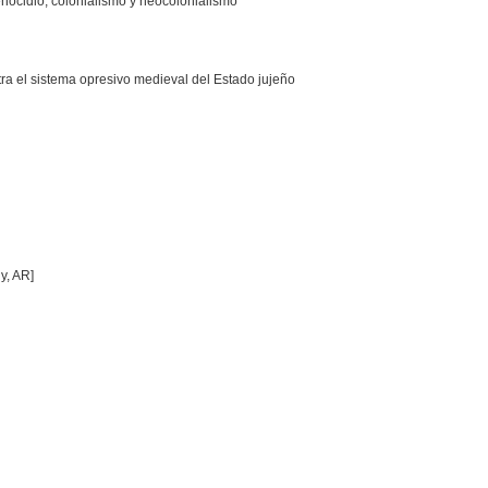
enocidio, colonialismo y neocolonialismo
ra el sistema opresivo medieval del Estado jujeño
y, AR]