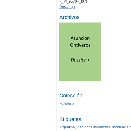
F_PI_9576+_[07]
Descarga
Archivos
Colección
Folletería
Etiquetas
Argentina
,
ideólogos indianistas
,
incidencia p