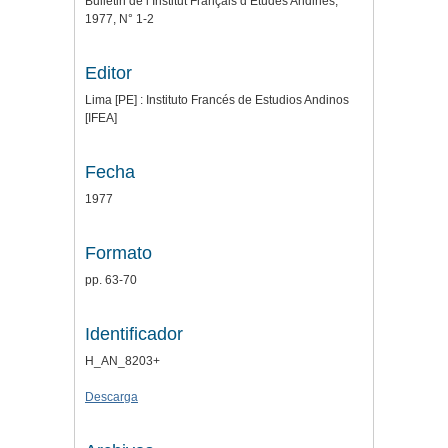
Bulletin de l’Institut Français d’Études Andines,
1977, N° 1-2
Editor
Lima [PE] : Instituto Francés de Estudios Andinos
[IFEA]
Fecha
1977
Formato
pp. 63-70
Identificador
H_AN_8203+
Descarga