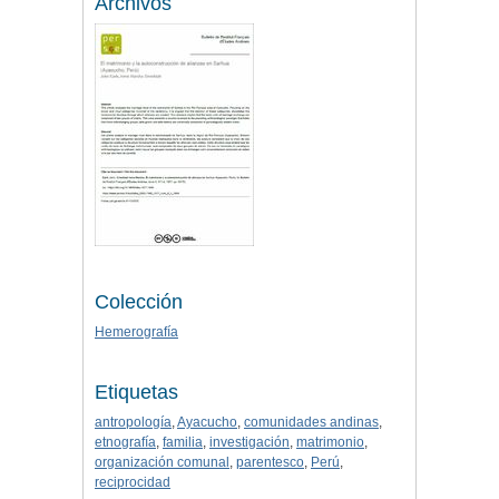
Archivos
Colección
Hemerografía
Etiquetas
antropología
,
Ayacucho
,
comunidades andinas
,
etnografía
,
familia
,
investigación
,
matrimonio
,
organización comunal
,
parentesco
,
Perú
,
reciprocidad