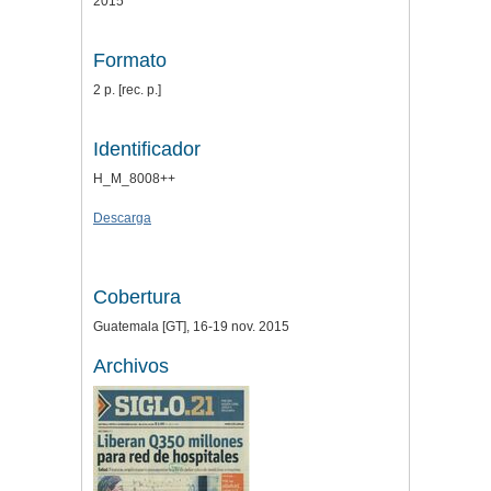
2015
Formato
2 p. [rec. p.]
Identificador
H_M_8008++
Descarga
Cobertura
Guatemala [GT], 16-19 nov. 2015
Archivos