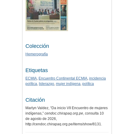
Colección
Hemerografía
Etiquetas
ECMIA
,
Encuentro Continental ECMIA
,
incidencia
política
,
liderazgo
,
mujer indígena
,
política
Citación
Marlyn Valdez, “Da inicio VII Encuentro de mujeres
indígenas,”
cendoc.chirapaq.org.pe
, consulta 10
de agosto de 2026,
http://cendoc.chirapaq.org.pe/items/show/8131
.