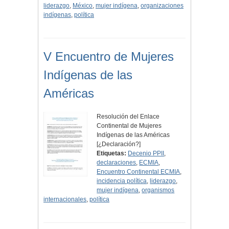
liderazgo
,
México
,
mujer indígena
,
organizaciones
indígenas
,
política
V Encuentro de Mujeres
Indígenas de las
Américas
Resolución del Enlace
Continental de Mujeres
Indígenas de las Américas
[¿Declaración?]
Etiquetas:
Decenio PPII
,
declaraciones
,
ECMIA
,
Encuentro Continental ECMIA
,
incidencia política
,
liderazgo
,
mujer indígena
,
organismos
internacionales
,
política