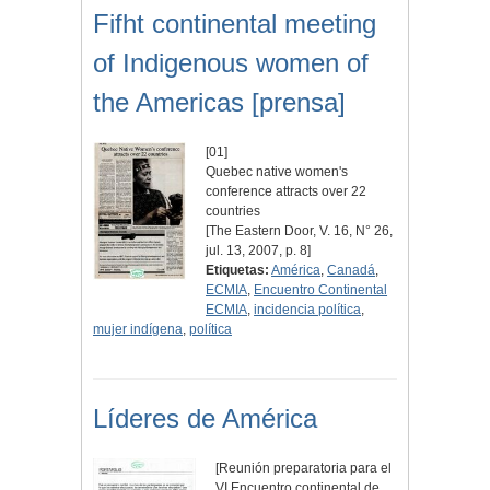
Fifht continental meeting
of Indigenous women of
the Americas [prensa]
[01]
Quebec native women's
conference attracts over 22
countries
[The Eastern Door, V. 16, N° 26,
jul. 13, 2007, p. 8]
Etiquetas:
América
,
Canadá
,
ECMIA
,
Encuentro Continental
ECMIA
,
incidencia política
,
mujer indígena
,
política
Líderes de América
[Reunión preparatoria para el
VI Encuentro continental de