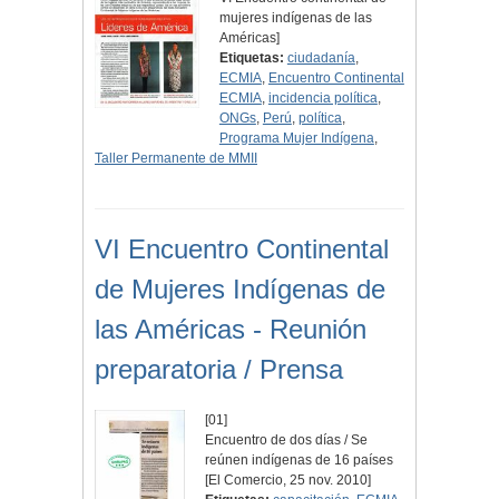
mujeres indígenas de las
Américas]
Etiquetas:
ciudadanía
,
ECMIA
,
Encuentro Continental
ECMIA
,
incidencia política
,
ONGs
,
Perú
,
política
,
Programa Mujer Indígena
,
Taller Permanente de MMII
VI Encuentro Continental
de Mujeres Indígenas de
las Américas - Reunión
preparatoria / Prensa
[01]
Encuentro de dos días / Se
reúnen indígenas de 16 países
[El Comercio, 25 nov. 2010]