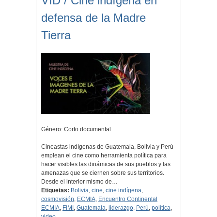
VID / Cine indígena en
defensa de la Madre
Tierra
Género: Corto documental
Cineastas indígenas de Guatemala, Bolivia y Perú
emplean el cine como herramienta política para
hacer visibles las dinámicas de sus pueblos y las
amenazas que se ciernen sobre sus territorios.
Desde el interior mismo de…
Etiquetas:
Bolivia
,
cine
,
cine indígena
,
cosmovisión
,
ECMIA
,
Encuentro Continental
ECMIA
,
FIMI
,
Guatemala
,
liderazgo
,
Perú
,
política
,
video