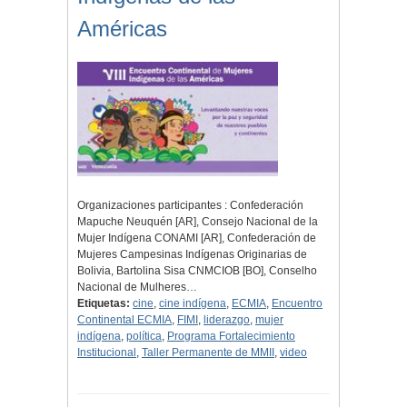
Américas
Organizaciones participantes : Confederación
Mapuche Neuquén [AR], Consejo Nacional de la
Mujer Indígena CONAMI [AR], Confederación de
Mujeres Campesinas Indígenas Originarias de
Bolivia, Bartolina Sisa CNMCIOB [BO], Conselho
Nacional de Mulheres…
Etiquetas:
cine
,
cine indígena
,
ECMIA
,
Encuentro
Continental ECMIA
,
FIMI
,
liderazgo
,
mujer
indígena
,
política
,
Programa Fortalecimiento
Institucional
,
Taller Permanente de MMII
,
video