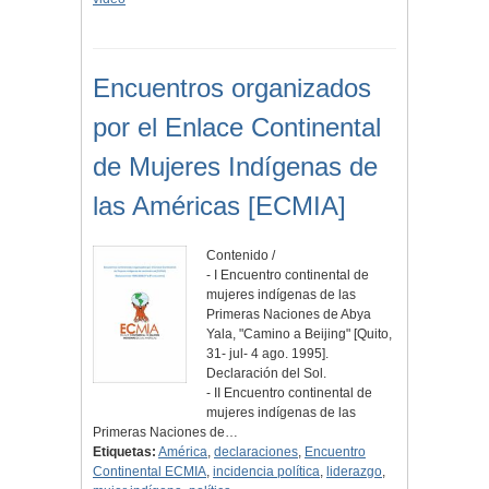
Encuentros organizados
por el Enlace Continental
de Mujeres Indígenas de
las Américas [ECMIA]
Contenido /
- I Encuentro continental de
mujeres indígenas de las
Primeras Naciones de Abya
Yala, "Camino a Beijing" [Quito,
31- jul- 4 ago. 1995].
Declaración del Sol.
- II Encuentro continental de
mujeres indígenas de las
Primeras Naciones de…
Etiquetas:
América
,
declaraciones
,
Encuentro
Continental ECMIA
,
incidencia política
,
liderazgo
,