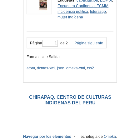
Etiquetas:
capacitación
,
ECMIA
,
Encuentro Continental ECMIA
,
incidencia política
,
liderazgo
,
mujer indígena
Página
de 2
Página siguiente
Formatos de Salida
atom
,
dcmes-xml
,
json
,
omeka-xml
,
rss2
CHIRAPAQ, CENTRO DE CULTURAS
INDIGENAS DEL PERU
.
Navegar por los elementos
Tecnología de
Omeka
.