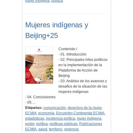
mujer indígena
,
política
Mujeres indígenas y
Beijing+25
Contenido /
- 01. Introducción
- 02. Principales hitos políticos
en la implementación de la
Plataforma de Acción de
Beijing
- 03. Análisis de los avances y
desafíos de la situación de las
mujeres indígenas
- 04. Conclusiones
- 05.…
Etiquetas:
comunicación
,
derechos de la mujer
,
ECMIA
,
economía
,
Encuentro Continental ECMIA
,
estadísticas
,
incidencia política
,
mujer indígena
,
poder
,
política
,
políticas públicas
,
Publicaciones
ECMIA
,
salud
,
territorio
,
violencia