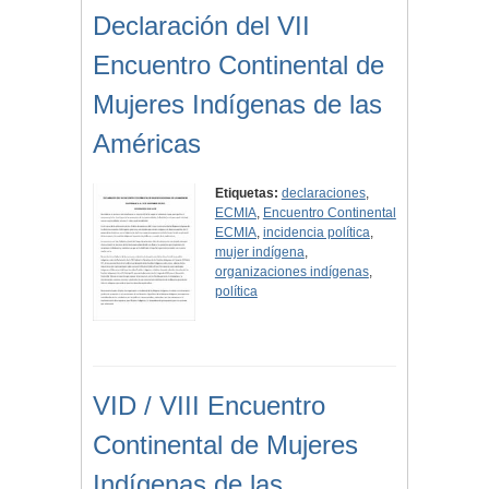
Declaración del VII
Encuentro Continental de
Mujeres Indígenas de las
Américas
Etiquetas:
declaraciones
,
ECMIA
,
Encuentro Continental
ECMIA
,
incidencia política
,
mujer indígena
,
organizaciones indígenas
,
política
VID / VIII Encuentro
Continental de Mujeres
Indígenas de las