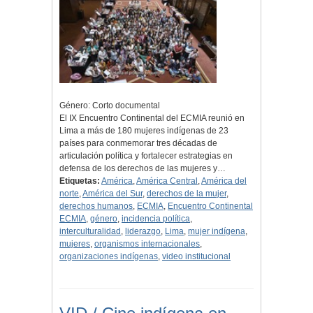
Género: Corto documental
El IX Encuentro Continental del ECMIA reunió en
Lima a más de 180 mujeres indígenas de 23
países para conmemorar tres décadas de
articulación política y fortalecer estrategias en
defensa de los derechos de las mujeres y…
Etiquetas:
América
,
América Central
,
América del
norte
,
América del Sur
,
derechos de la mujer
,
derechos humanos
,
ECMIA
,
Encuentro Continental
ECMIA
,
género
,
incidencia política
,
interculturalidad
,
liderazgo
,
Lima
,
mujer indígena
,
mujeres
,
organismos internacionales
,
organizaciones indígenas
,
video institucional