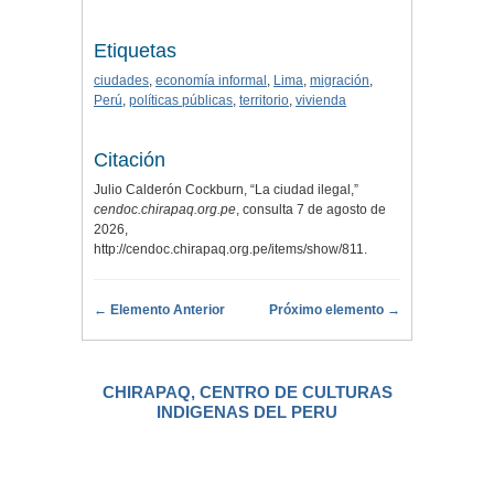
Etiquetas
ciudades
,
economía informal
,
Lima
,
migración
,
Perú
,
políticas públicas
,
territorio
,
vivienda
Citación
Julio Calderón Cockburn, “La ciudad ilegal,”
cendoc.chirapaq.org.pe
, consulta 7 de agosto de
2026,
http://cendoc.chirapaq.org.pe/items/show/811
.
← Elemento Anterior
Próximo elemento →
CHIRAPAQ, CENTRO DE CULTURAS
INDIGENAS DEL PERU
.