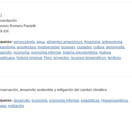
]
esentación
onisio Romero Paoletti
II-XIX
iquetas:
agroecología
,
agua
,
alimentos amazónicos
,
Amazonia
,
antropología
,
queología
,
arquitectura
,
biodiversidad
,
bosques
,
ciudades
,
cultura
,
demografía
,
sarrollo
,
economía
,
economía informal
,
historia precolombina
,
historia
publicana
,
historia virreinal
,
Perú
,
proyectos
,
recursos biogenéticos
,
territorio
nservación, desarrollo sostenible y mitigación del cambio climático
iquetas:
desarrollo
,
economía
,
economía informal
,
estadísticas
,
Hispanoamérica
,
pas
,
población