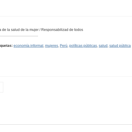
a de la salud de la mujer / Responsabilizad de todos
...........................................
iquetas:
economía informal
,
mujeres
,
Perú
,
políticas públicas
,
salud
,
salud pública