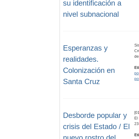
su identificación a
nivel subnacional
Si
Esperanzas y
Cr
de
realidades.
Et
Colonización en
po
pol
Santa Cruz
[01
Desborde popular y
El
23
crisis del Estado / El
Et
nuevo rostro del