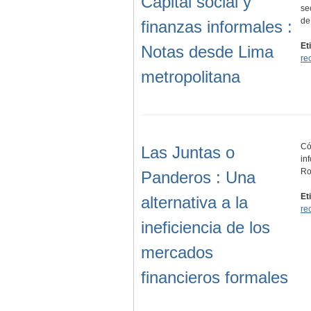
Capital social y
se
de
finanzas informales :
Et
Notas desde Lima
re
metropolitana
Có
Las Juntas o
in
Ro
Panderos : Una
Et
alternativa a la
re
ineficiencia de los
mercados
financieros formales