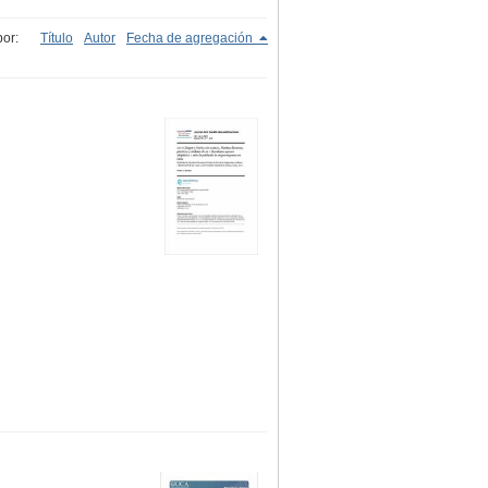
or:
Título
Autor
Fecha de agregación