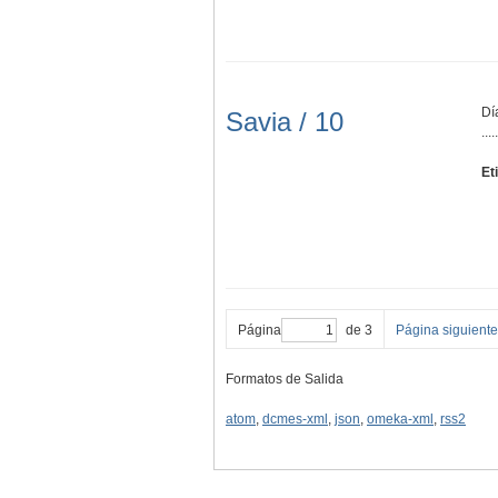
Dí
Savia / 10
.....
Et
Página
de 3
Página siguiente
Formatos de Salida
atom
,
dcmes-xml
,
json
,
omeka-xml
,
rss2