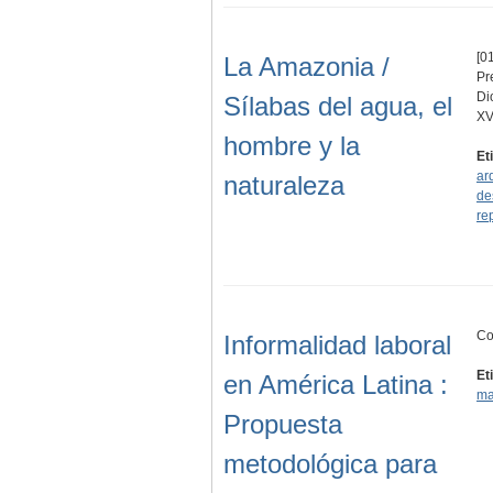
[01
La Amazonia /
Pr
Di
Sílabas del agua, el
XV
hombre y la
Et
ar
naturaleza
de
re
Co
Informalidad laboral
Et
en América Latina :
ma
Propuesta
metodológica para