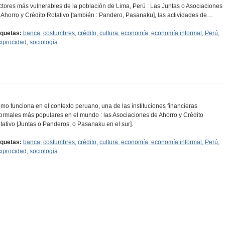
ctores más vulnerables de la población de Lima, Perú : Las Juntas o Asociaciones
 Ahorro y Crédito Rotativo [también : Pandero, Pasanaku], las actividades de…
iquetas:
banca
,
costumbres
,
crédito
,
cultura
,
economía
,
economía informal
,
Perú
,
ciprocidad
,
sociología
mo funciona en el contexto peruano, una de las instituciones financieras
formales más populares en el mundo : las Asociaciones de Ahorro y Crédito
tativo [Juntas o Panderos, o Pasanaku en el sur].
iquetas:
banca
,
costumbres
,
crédito
,
cultura
,
economía
,
economía informal
,
Perú
,
ciprocidad
,
sociología