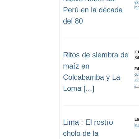
po
in
Perú en la década
del 80
[01
Ritos de siembra de
Ri
maíz en
Et
cu
Colcabamba y La
mi
an
Loma [...]
Et
Lima : El rostro
id
cholo de la