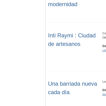
modernidad
Co
Inti Raymi : Ciudad
Or
de artesanos
Et
Li
La
Una barriada nueva
Et
cada día
po