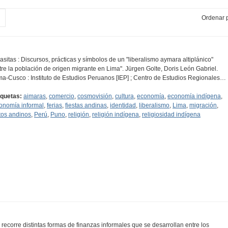
Ordenar p
lasitas : Discursos, prácticas y símbolos de un "liberalismo aymara altiplánico"
tre la población de origen migrante en Lima". Jürgen Golte, Doris León Gabriel.
ma-Cusco : Instituto de Estudios Peruanos [IEP] ; Centro de Estudios Regionales…
iquetas:
aimaras
,
comercio
,
cosmovisión
,
cultura
,
economía
,
economía indígena
,
onomía informal
,
ferias
,
fiestas andinas
,
identidad
,
liberalismo
,
Lima
,
migración
,
tos andinos
,
Perú
,
Puno
,
religión
,
religión indígena
,
religiosidad indígena
 recorre distintas formas de finanzas informales que se desarrollan entre los