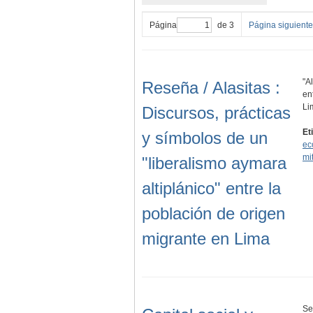
Página
de 3
Página siguiente
"A
Reseña / Alasitas :
en
Li
Discursos, prácticas
Et
y símbolos de un
ec
mi
"liberalismo aymara
altiplánico" entre la
población de origen
migrante en Lima
Se