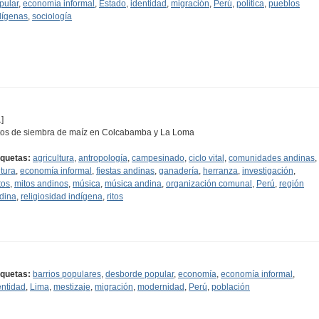
pular
,
economía informal
,
Estado
,
identidad
,
migración
,
Perú
,
política
,
pueblos
dígenas
,
sociología
]
tos de siembra de maíz en Colcabamba y La Loma
iquetas:
agricultura
,
antropología
,
campesinado
,
ciclo vital
,
comunidades andinas
,
ltura
,
economía informal
,
fiestas andinas
,
ganadería
,
herranza
,
investigación
,
tos
,
mitos andinos
,
música
,
música andina
,
organización comunal
,
Perú
,
región
dina
,
religiosidad indígena
,
ritos
iquetas:
barrios populares
,
desborde popular
,
economía
,
economía informal
,
entidad
,
Lima
,
mestizaje
,
migración
,
modernidad
,
Perú
,
población