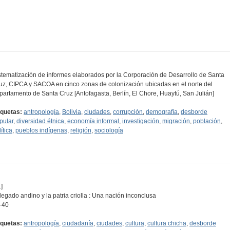
stematización de informes elaborados por la Corporación de Desarrollo de Santa
uz, CIPCA y SACOA en cinco zonas de colonización ubicadas en el norte del
partamento de Santa Cruz [Antofagasta, Berlín, El Chore, Huaytú, San Julián]
iquetas:
antropología
,
Bolivia
,
ciudades
,
corrupción
,
demografía
,
desborde
pular
,
diversidad étnica
,
economía informal
,
investigación
,
migración
,
población
,
ítica
,
pueblos indígenas
,
religión
,
sociología
]
 legado andino y la patria criolla : Una nación inconclusa
-40
iquetas:
antropología
,
ciudadanía
,
ciudades
,
cultura
,
cultura chicha
,
desborde