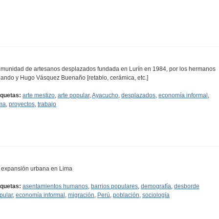
munidad de artesanos desplazados fundada en Lurín en 1984, por los hermanos
lando y Hugo Vásquez Buenaño [retablo, cerámica, etc.]
iquetas:
arte mestizo
,
arte popular
,
Ayacucho
,
desplazados
,
economía informal
,
ma
,
proyectos
,
trabajo
 expansión urbana en Lima
iquetas:
asentamientos humanos
,
barrios populares
,
demografía
,
desborde
pular
,
economía informal
,
migración
,
Perú
,
población
,
sociología