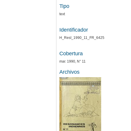
Tipo
text
Identificador
H_ResI_1990_11_FR_6425
Cobertura
mar. 1990, N° 11
Archivos