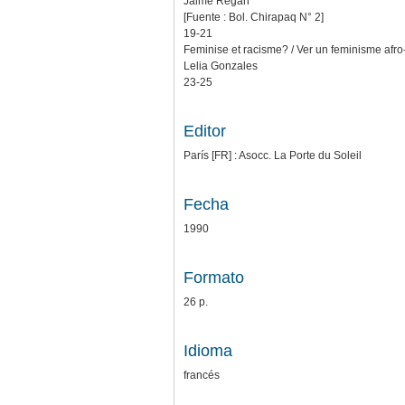
Jaime Regan
[Fuente : Bol. Chirapaq N° 2]
19-21
Feminise et racisme? / Ver un feminisme afro
Lelia Gonzales
23-25
Editor
París [FR] : Asocc. La Porte du Soleil
Fecha
1990
Formato
26 p.
Idioma
francés