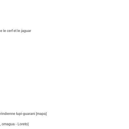
 le cerf et le jaguar
rindienne tupi-guarani [mapa]
a, omagua - Loreto]