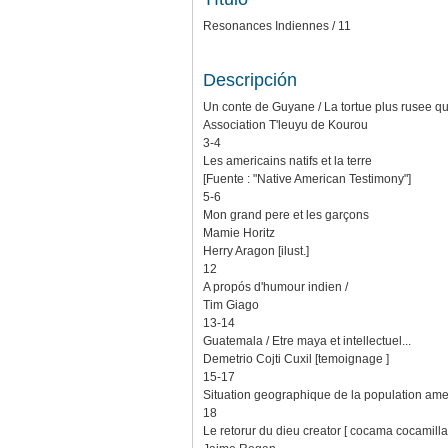
Resonances Indiennes / 11
Descripción
Un conte de Guyane / La tortue plus rusee que
Association T'leuyu de Kourou
3-4
Les americains natifs et la terre
[Fuente : "Native American Testimony"]
5-6
Mon grand pere et les garçons
Mamie Horitz
Herry Aragon [ilust.]
12
A propós d'humour indien /
Tim Giago
13-14
Guatemala / Etre maya et intellectuel...
Demetrio Cojti Cuxil [temoignage ]
15-17
Situation geographique de la population ame
18
Le retorur du dieu creator [ cocama cocamill