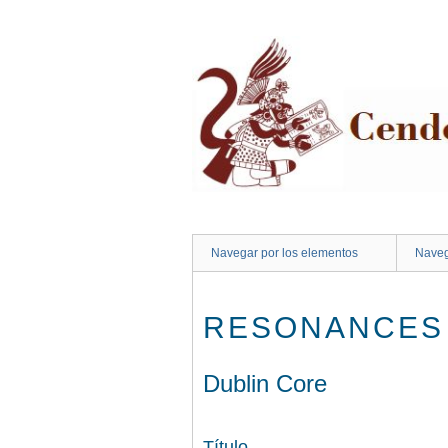
Saltar
al
contenido
principal
Navegar por los elementos
Naveg
RESONANCES 
Dublin Core
Título