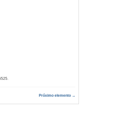
/6525
.
Próximo elemento →