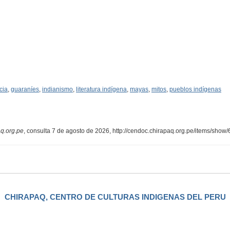
cia
,
guaraníes
,
indianismo
,
literatura indígena
,
mayas
,
mitos
,
pueblos indígenas
q.org.pe
, consulta 7 de agosto de 2026,
http://cendoc.chirapaq.org.pe/items/show
CHIRAPAQ, CENTRO DE CULTURAS INDIGENAS DEL PERU