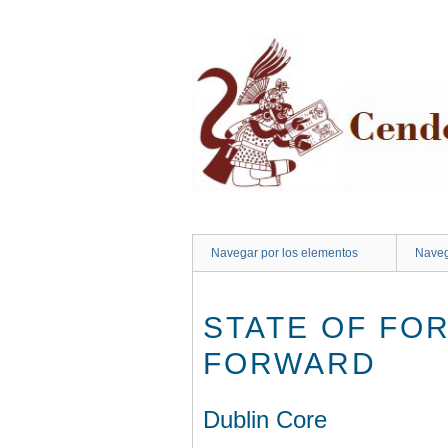
Saltar
al
contenido
principal
Navegar por los elementos
Naveg
STATE OF FO
FORWARD
Dublin Core