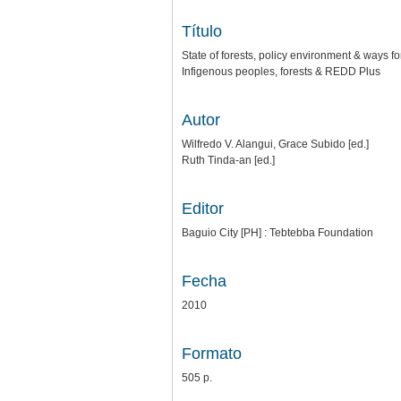
Título
State of forests, policy environment & ways f
Infigenous peoples, forests & REDD Plus
Autor
Wilfredo V. Alangui, Grace Subido [ed.]
Ruth Tinda-an [ed.]
Editor
Baguio City [PH] : Tebtebba Foundation
Fecha
2010
Formato
505 p.