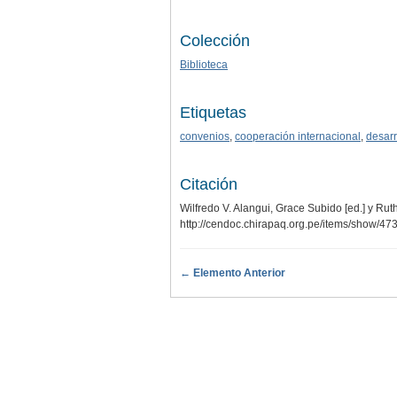
Colección
Biblioteca
Etiquetas
convenios
,
cooperación internacional
,
desarr
Citación
Wilfredo V. Alangui, Grace Subido [ed.] y Ruth
http://cendoc.chirapaq.org.pe/items/show/47
← Elemento Anterior