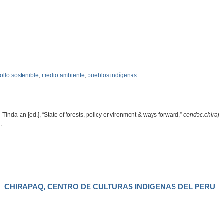
ollo sostenible
,
medio ambiente
,
pueblos indígenas
 Tinda-an [ed.], “State of forests, policy environment & ways forward,”
cendoc.chira
3
.
CHIRAPAQ, CENTRO DE CULTURAS INDIGENAS DEL PERU