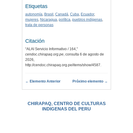
Etiquetas
autonomía
,
Brasil
,
Canadá
,
Cuba
,
Ecuador
,
mujeres
,
Nicaragua
,
política
,
pueblos indígenas
,
trata de personas
Citación
“ALAI Servicio Informativo / 164,”
cendoc.chirapaq.org.pe
, consulta 6 de agosto de
2026,
http://cendoc.chirapaq.org.pe/items/show/4587
.
← Elemento Anterior
Próximo elemento →
CHIRAPAQ, CENTRO DE CULTURAS
INDIGENAS DEL PERU
.