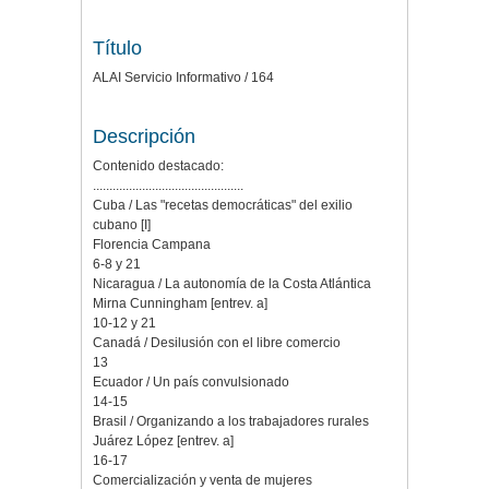
Título
ALAI Servicio Informativo / 164
Descripción
Contenido destacado:
..............................................
Cuba / Las "recetas democráticas" del exilio
cubano [I]
Florencia Campana
6-8 y 21
Nicaragua / La autonomía de la Costa Atlántica
Mirna Cunningham [entrev. a]
10-12 y 21
Canadá / Desilusión con el libre comercio
13
Ecuador / Un país convulsionado
14-15
Brasil / Organizando a los trabajadores rurales
Juárez López [entrev. a]
16-17
Comercialización y venta de mujeres