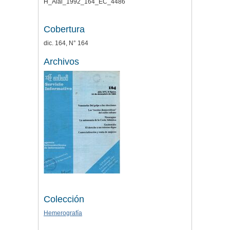
H_Alai_1992_164_EC_4486
Cobertura
dic. 164, N° 164
Archivos
Colección
Hemerografía