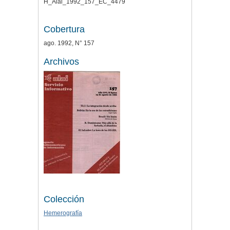
H_Alai_1992_157_EC_4479
Cobertura
ago. 1992, N° 157
Archivos
Colección
Hemerografía