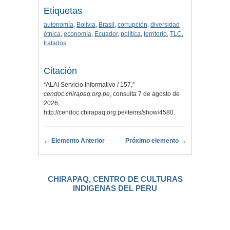
Etiquetas
autonomía
,
Bolivia
,
Brasil
,
corrupción
,
diversidad
étnica
,
economía
,
Ecuador
,
política
,
territorio
,
TLC
,
tratados
Citación
“ALAI Servicio Informativo / 157,”
cendoc.chirapaq.org.pe
, consulta 7 de agosto de
2026,
http://cendoc.chirapaq.org.pe/items/show/4580
.
← Elemento Anterior
Próximo elemento →
CHIRAPAQ, CENTRO DE CULTURAS
INDIGENAS DEL PERU
.