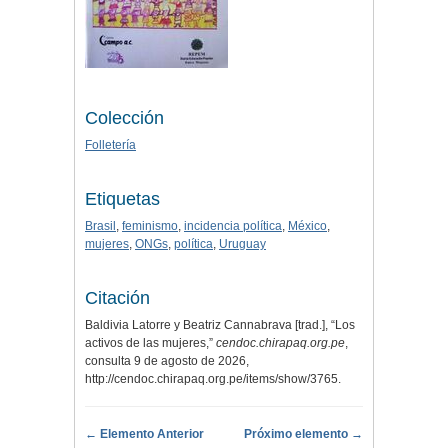
Colección
Folletería
Etiquetas
Brasil
,
feminismo
,
incidencia política
,
México
,
mujeres
,
ONGs
,
política
,
Uruguay
Citación
Baldivia Latorre y Beatriz Cannabrava [trad.], “Los
activos de las mujeres,”
cendoc.chirapaq.org.pe
,
consulta 9 de agosto de 2026,
http://cendoc.chirapaq.org.pe/items/show/3765
.
← Elemento Anterior
Próximo elemento →