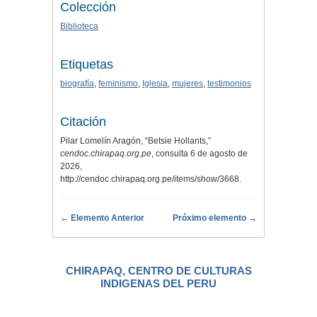
Colección
Biblioteca
Etiquetas
biografía
,
feminismo
,
Iglesia
,
mujeres
,
testimonios
Citación
Pilar Lomelín Aragón, “Betsie Hollants,”
cendoc.chirapaq.org.pe
, consulta 6 de agosto de
2026,
http://cendoc.chirapaq.org.pe/items/show/3668
.
← Elemento Anterior
Próximo elemento →
CHIRAPAQ, CENTRO DE CULTURAS
INDIGENAS DEL PERU