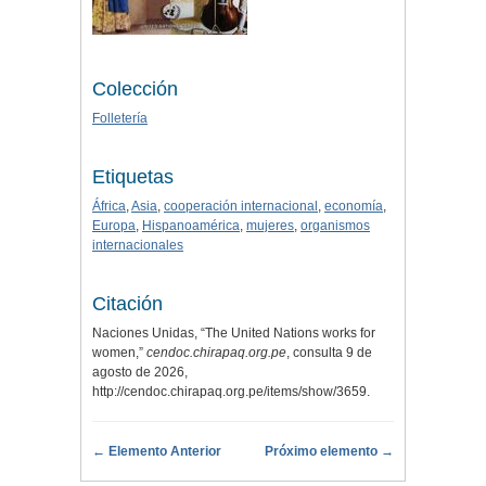
Colección
Folletería
Etiquetas
África
,
Asia
,
cooperación internacional
,
economía
,
Europa
,
Hispanoamérica
,
mujeres
,
organismos
internacionales
Citación
Naciones Unidas, “The United Nations works for
women,”
cendoc.chirapaq.org.pe
, consulta 9 de
agosto de 2026,
http://cendoc.chirapaq.org.pe/items/show/3659
.
← Elemento Anterior
Próximo elemento →