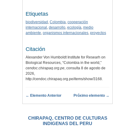
Etiquetas
biodiversidad
,
Colombia
,
cooperación
internacional
,
desarrollo
,
ecología
,
medio
ambiente
,
organismos internacionales
,
proyectos
Citación
Alexander Von Humboldt Institute for Researh on
Biological Resources, “Colombia in the world,”
cendoc.chirapaq.org.pe
, consulta 8 de agosto de
2026,
http://cendoc.chirapaq.org.pe/items/show/3168
.
← Elemento Anterior
Próximo elemento →
CHIRAPAQ, CENTRO DE CULTURAS
INDIGENAS DEL PERU