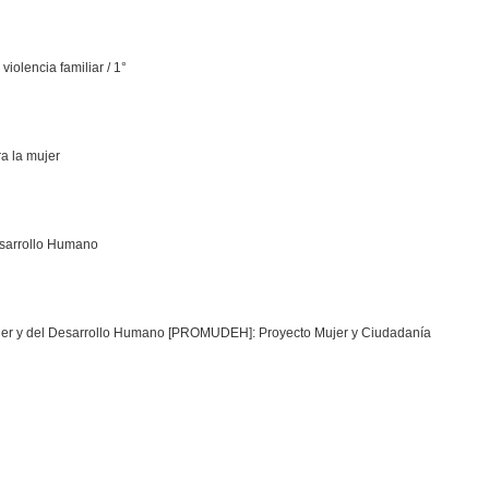
iolencia familiar / 1°
ra la mujer
esarrollo Humano
Mujer y del Desarrollo Humano [PROMUDEH]: Proyecto Mujer y Ciudadanía