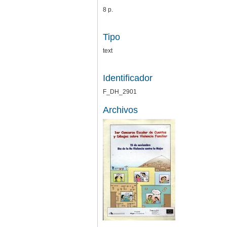
8 p.
Tipo
text
Identificador
F_DH_2901
Archivos