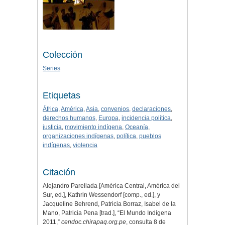
Colección
Series
Etiquetas
África
,
América
,
Asia
,
convenios
,
declaraciones
,
derechos humanos
,
Europa
,
incidencia política
,
justicia
,
movimiento indígena
,
Oceanía
,
organizaciones indígenas
,
política
,
pueblos
indígenas
,
violencia
Citación
Alejandro Parellada [América Central, América del
Sur, ed.], Kathrin Wessendorf [comp., ed.], y
Jacqueline Behrend, Patricia Borraz, Isabel de la
Mano, Patricia Pena [trad.], “El Mundo Indígena
2011,”
cendoc.chirapaq.org.pe
, consulta 8 de