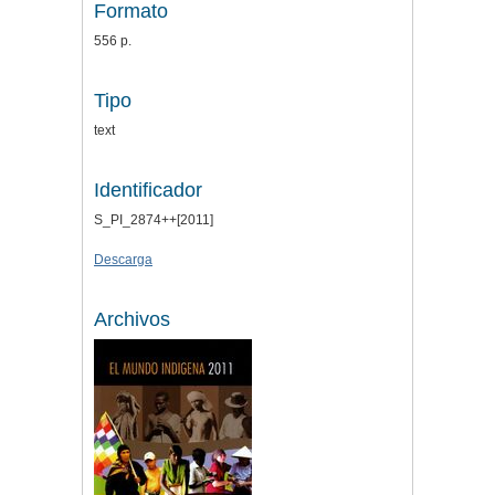
Formato
556 p.
Tipo
text
Identificador
S_PI_2874++[2011]
Descarga
Archivos