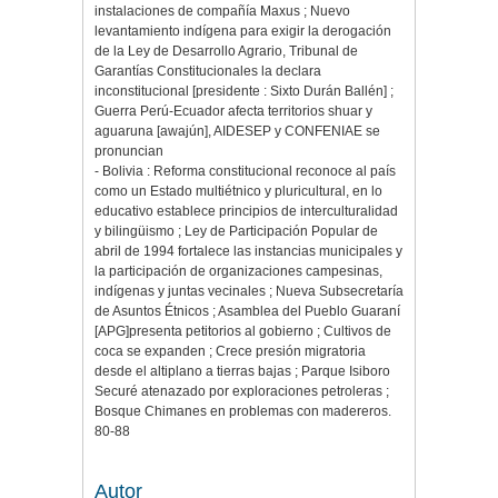
instalaciones de compañía Maxus ; Nuevo
levantamiento indígena para exigir la derogación
de la Ley de Desarrollo Agrario, Tribunal de
Garantías Constitucionales la declara
inconstitucional [presidente : Sixto Durán Ballén] ;
Guerra Perú-Ecuador afecta territorios shuar y
aguaruna [awajún], AIDESEP y CONFENIAE se
pronuncian
- Bolivia : Reforma constitucional reconoce al país
como un Estado multiétnico y pluricultural, en lo
educativo establece principios de interculturalidad
y bilingüismo ; Ley de Participación Popular de
abril de 1994 fortalece las instancias municipales y
la participación de organizaciones campesinas,
indígenas y juntas vecinales ; Nueva Subsecretaría
de Asuntos Étnicos ; Asamblea del Pueblo Guaraní
[APG]presenta petitorios al gobierno ; Cultivos de
coca se expanden ; Crece presión migratoria
desde el altiplano a tierras bajas ; Parque Isiboro
Securé atenazado por exploraciones petroleras ;
Bosque Chimanes en problemas con madereros.
80-88
Autor