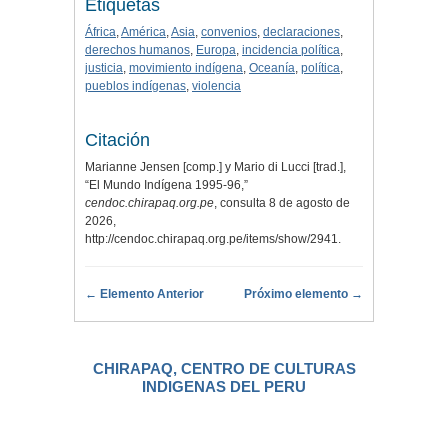
Etiquetas
África
,
América
,
Asia
,
convenios
,
declaraciones
,
derechos humanos
,
Europa
,
incidencia política
,
justicia
,
movimiento indígena
,
Oceanía
,
política
,
pueblos indígenas
,
violencia
Citación
Marianne Jensen [comp.] y Mario di Lucci [trad.],
“El Mundo Indígena 1995-96,”
cendoc.chirapaq.org.pe
, consulta 8 de agosto de
2026,
http://cendoc.chirapaq.org.pe/items/show/2941
.
← Elemento Anterior
Próximo elemento →
CHIRAPAQ, CENTRO DE CULTURAS
INDIGENAS DEL PERU