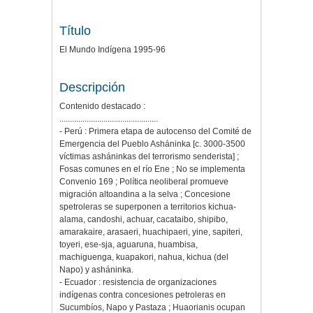
Título
El Mundo Indígena 1995-96
Descripción
Contenido destacado :
...............................................
- Perú : Primera etapa de autocenso del Comité de
Emergencia del Pueblo Asháninka [c. 3000-3500
víctimas asháninkas del terrorismo senderista] ;
Fosas comunes en el río Ene ; No se implementa
Convenio 169 ; Política neoliberal promueve
migración altoandina a la selva ; Concesione
spetroleras se superponen a territorios kichua-
alama, candoshi, achuar, cacataibo, shipibo,
amarakaire, arasaeri, huachipaeri, yine, sapiteri,
toyeri, ese-sja, aguaruna, huambisa,
machiguenga, kuapakori, nahua, kichua (del
Napo) y asháninka.
- Ecuador : resistencia de organizaciones
indígenas contra concesiones petroleras en
Sucumbíos, Napo y Pastaza ; Huaorianis ocupan