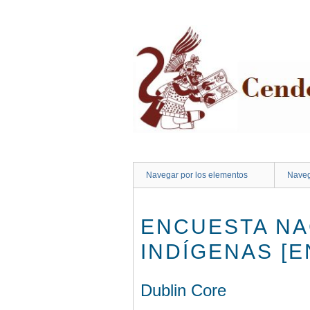
Saltar
al
contenido
principal
Navegar por los elementos
Naveg
ENCUESTA NA
INDÍGENAS [E
Dublin Core