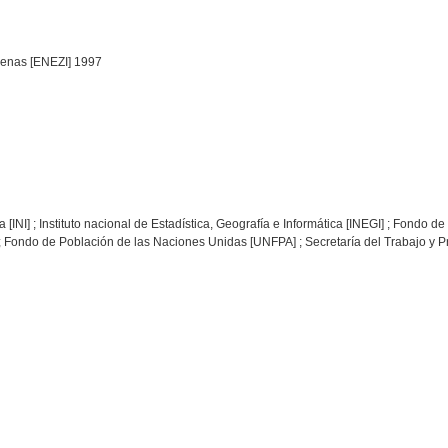
genas [ENEZI] 1997
a [INI] ; Instituto nacional de Estadística, Geografía e Informática [INEGI] ; Fondo
 ; Fondo de Población de las Naciones Unidas [UNFPA] ; Secretaría del Trabajo y Pr