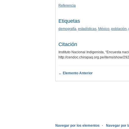
Referencia
Etiquetas
demografía
,
estadísticas
,
México
,
población
,
Citación
Instituto Nacional Indigenista, “Encuesta n
http://cendoc.chirapaq.org.pe/items/show/29
← Elemento Anterior
.
Navegar por los elementos
Navegar por l