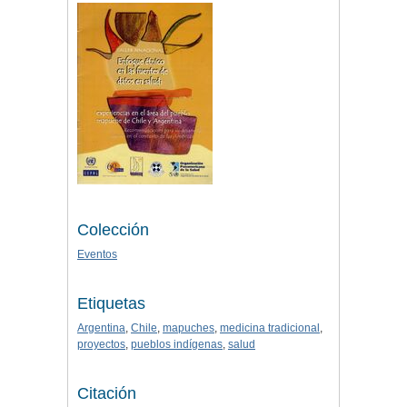
Colección
Eventos
Etiquetas
Argentina
,
Chile
,
mapuches
,
medicina tradicional
,
proyectos
,
pueblos indígenas
,
salud
Citación