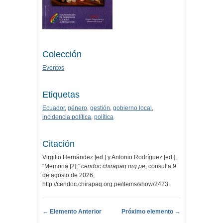
Colección
Eventos
Etiquetas
Ecuador
,
género
,
gestión
,
gobierno local
,
incidencia política
,
política
Citación
Virgilio Hernández [ed.] y Antonio Rodríguez [ed.],
“Memoria [2],”
cendoc.chirapaq.org.pe
, consulta 9
de agosto de 2026,
http://cendoc.chirapaq.org.pe/items/show/2423
.
← Elemento Anterior
Próximo elemento →