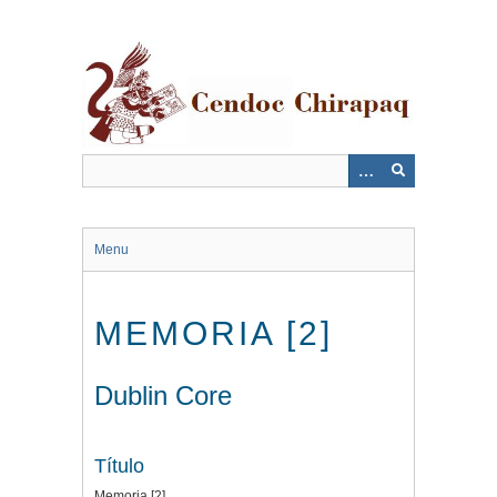
Saltar
al
contenido
principal
Menu
MEMORIA [2]
Dublin Core
Título
Memoria [2]