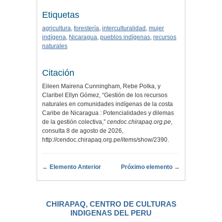
Etiquetas
agricultura
,
forestería
,
interculturalidad
,
mujer
indígena
,
Nicaragua
,
pueblos indígenas
,
recursos
naturales
Citación
Eileen Mairena Cunningham, Rebe Polka, y
Claribel Ellyn Gómez, “Gestión de los recursos
naturales en comunidades indígenas de la costa
Caribe de Nicaragua : Potencialidades y dilemas
de la gestión colectiva,”
cendoc.chirapaq.org.pe
,
consulta 8 de agosto de 2026,
http://cendoc.chirapaq.org.pe/items/show/2390
.
← Elemento Anterior
Próximo elemento →
CHIRAPAQ, CENTRO DE CULTURAS
INDIGENAS DEL PERU