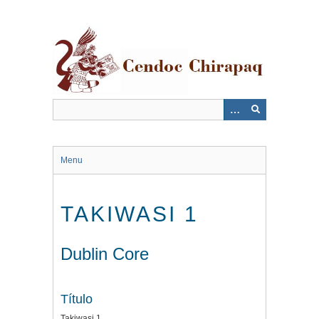
Saltar
al
contenido
principal
Menu
TAKIWASI 1
Dublin Core
Título
Takiwasi 1