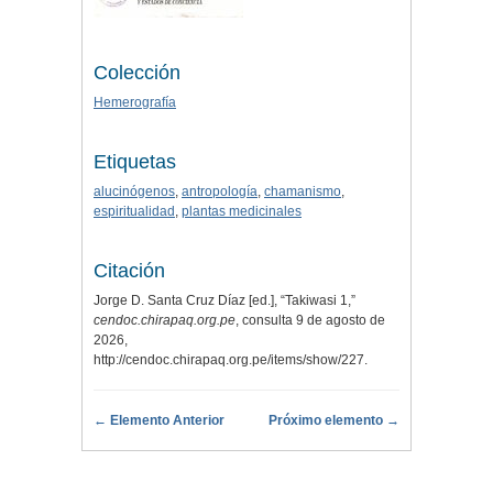
Colección
Hemerografía
Etiquetas
alucinógenos
,
antropología
,
chamanismo
,
espiritualidad
,
plantas medicinales
Citación
Jorge D. Santa Cruz Díaz [ed.], “Takiwasi 1,”
cendoc.chirapaq.org.pe
, consulta 9 de agosto de
2026,
http://cendoc.chirapaq.org.pe/items/show/227
.
← Elemento Anterior
Próximo elemento →