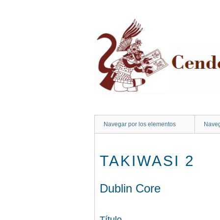
Saltar
al
contenido
principal
Navegar por los elementos
Naveg
TAKIWASI 2
Dublin Core
Título