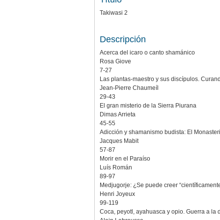
Takiwasi 2
Descripción
Acerca del icaro o canto shamánico
Rosa Giove
7-27
Las plantas-maestro y sus discípulos. Cura
Jean-Pierre Chaumeíl
29-43
El gran misterio de la Sierra Piurana
Dimas Arrieta
45-55
Adicción y shamanismo budista: El Monaster
Jacques Mabit
57-87
Morir en el Paraíso
Luís Román
89-97
Medjugorje: ¿Se puede creer “científicament
Henri Joyeux
99-119
Coca, peyotl, ayahuasca y opio. Guerra a la 