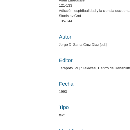
Alain Labrousse
121-133
Adicción, espiritualidad y la ciencia occidenta
Staníslav Grof
135-144
Autor
Jorge D. Santa Cruz Díaz [ed.]
Editor
Tarapoto [PE] : Takiwasi, Centro de Rehabili
Fecha
1993
Tipo
text