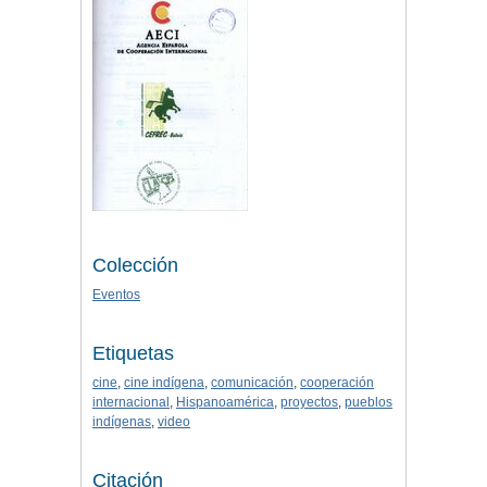
Colección
Eventos
Etiquetas
cine
,
cine indígena
,
comunicación
,
cooperación
internacional
,
Hispanoamérica
,
proyectos
,
pueblos
indígenas
,
video
Citación