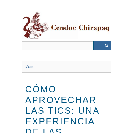
Saltar
al
contenido
principal
Menu
CÓMO
APROVECHAR
LAS TICS: UNA
EXPERIENCIA
DE LAS