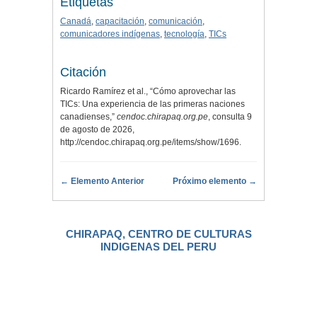
Etiquetas
Canadá
,
capacitación
,
comunicación
,
comunicadores indígenas
,
tecnología
,
TICs
Citación
Ricardo Ramírez et al., “Cómo aprovechar las
TICs: Una experiencia de las primeras naciones
canadienses,”
cendoc.chirapaq.org.pe
, consulta 9
de agosto de 2026,
http://cendoc.chirapaq.org.pe/items/show/1696
.
← Elemento Anterior
Próximo elemento →
CHIRAPAQ, CENTRO DE CULTURAS
INDIGENAS DEL PERU
.