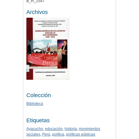
B_H_1547
Archivos
Colección
Biblioteca
Etiquetas
Ayacucho
,
educación
,
historia
,
movimientos
sociales
,
Perú
,
política
,
políticas públicas