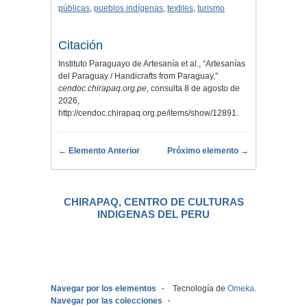
públicas
,
pueblos indígenas
,
textiles
,
turismo
Citación
Instituto Paraguayo de Artesanía et al., “Artesanías
del Paraguay / Handicrafts from Paraguay,”
cendoc.chirapaq.org.pe
, consulta 8 de agosto de
2026,
http://cendoc.chirapaq.org.pe/items/show/12891
.
← Elemento Anterior
Próximo elemento →
CHIRAPAQ, CENTRO DE CULTURAS
INDIGENAS DEL PERU
.
Navegar por los elementos
Tecnología de
Omeka
.
Navegar por las colecciones