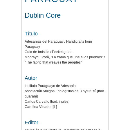
Dublin Core
Título
Artesanías del Paraguay / Handicrafts from
Paraguay
Guía de bolsillo / Pocket guide
Mborayhu Porâ, "La trama que une a los pueblos" /
"The fabric that weaves the peoples"
Autor
Instituto Paraguayo de Artesanía
Asociación Amigos Ecologistas del Ybyturuzú [trad.
guaraní]
Carlos Carvallo [trad. inglés]
Carolina Vinader [il.]
Editor