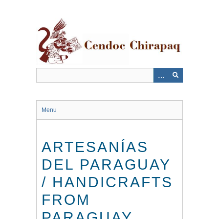
Saltar
al
contenido
principal
Menu
ARTESANÍAS
DEL PARAGUAY
/ HANDICRAFTS
FROM
PARAGUAY