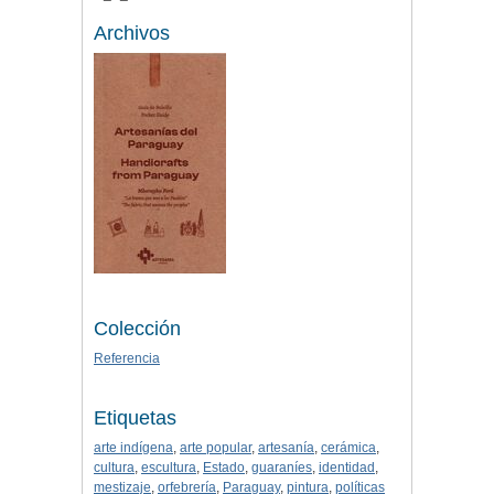
Archivos
Colección
Referencia
Etiquetas
arte indígena
,
arte popular
,
artesanía
,
cerámica
,
cultura
,
escultura
,
Estado
,
guaraníes
,
identidad
,
mestizaje
,
orfebrería
,
Paraguay
,
pintura
,
políticas