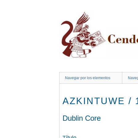
Saltar
al
contenido
principal
Navegar por los elementos
Naveg
AZKINTUWE / 
Dublin Core
Título