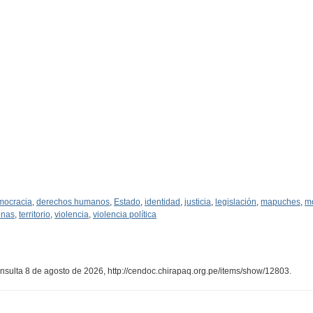
mocracia
,
derechos humanos
,
Estado
,
identidad
,
justicia
,
legislación
,
mapuches
,
mo
enas
,
territorio
,
violencia
,
violencia política
onsulta 8 de agosto de 2026,
http://cendoc.chirapaq.org.pe/items/show/12803
.