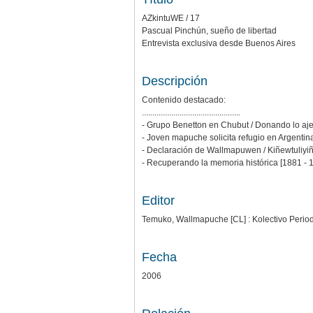
AZkintuWE / 17
Pascual Pinchún, sueño de libertad
Entrevista exclusiva desde Buenos Aires
Descripción
Contenido destacado:
...............................................
- Grupo Benetton en Chubut / Donando lo aje
- Joven mapuche solicita refugio en Argenti
- Declaración de Wallmapuwen / Kiñewtuliy
- Recuperando la memoria histórica [1881 - 
Editor
Temuko, Wallmapuche [CL] : Kolectivo Period
Fecha
2006