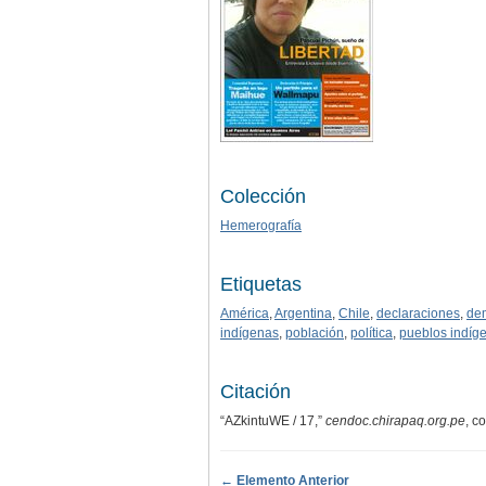
Colección
Hemerografía
Etiquetas
América
,
Argentina
,
Chile
,
declaraciones
,
de
indígenas
,
población
,
política
,
pueblos indíg
Citación
“AZkintuWE / 17,”
cendoc.chirapaq.org.pe
, c
← Elemento Anterior