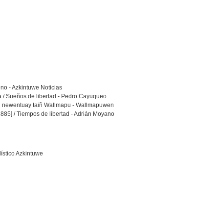
no - Azkintuwe Noticias
na / Sueños de libertad - Pedro Cayuqueo
iñ newentuay taiñ Wallmapu - Wallmapuwen
1885] / Tiempos de libertad - Adrián Moyano
ístico Azkintuwe