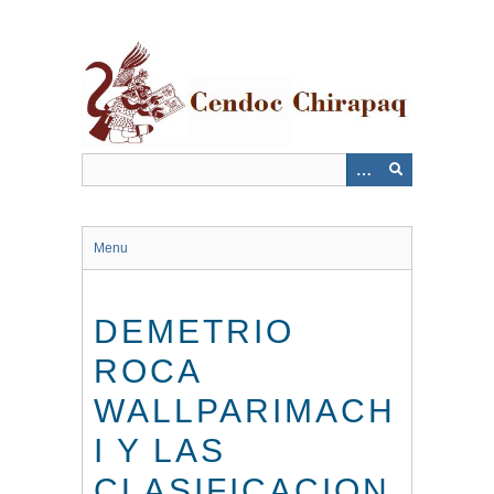
Saltar
al
contenido
principal
Menu
DEMETRIO
ROCA
WALLPARIMACH
I Y LAS
CLASIFICACION