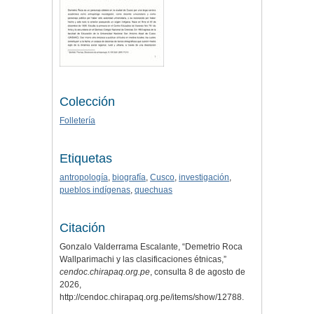
Colección
Folletería
Etiquetas
antropología
,
biografía
,
Cusco
,
investigación
,
pueblos indígenas
,
quechuas
Citación
Gonzalo Valderrama Escalante, “Demetrio Roca
Wallparimachi y las clasificaciones étnicas,”
cendoc.chirapaq.org.pe
, consulta 8 de agosto de
2026,
http://cendoc.chirapaq.org.pe/items/show/12788
.