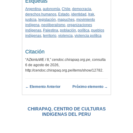
Etiquetas
Argentina
,
autonomía
,
Chile
,
democracia
,
derechos humanos
,
Estado
,
identidad
,
Irak
,
justicia
,
legislación
,
mapuches
,
movimiento
indígena
,
neoliberalismo
,
organizaciones
indígenas
,
Palestina
,
población
,
política
,
pueblos
indígenas
,
territorio
,
violencia
,
violencia política
Citación
“AZkintuWE / 8,”
cendoc.chirapaq.org.pe
, consulta
6 de agosto de 2026,
http://cendoc.chirapaq.org.pe/items/show/12782
.
← Elemento Anterior
Próximo elemento →
CHIRAPAQ, CENTRO DE CULTURAS
INDIGENAS DEL PERU