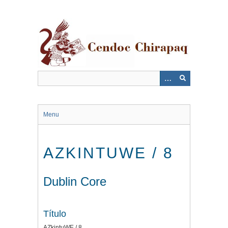
Saltar
al
contenido
principal
Menu
AZKINTUWE / 8
Dublin Core
Título
AZkintuWE / 8