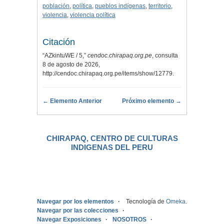
población
,
política
,
pueblos indígenas
,
territorio
,
violencia
,
violencia política
Citación
“AZkintuWE / 5,”
cendoc.chirapaq.org.pe
, consulta
8 de agosto de 2026,
http://cendoc.chirapaq.org.pe/items/show/12779
.
← Elemento Anterior
Próximo elemento →
CHIRAPAQ, CENTRO DE CULTURAS
INDIGENAS DEL PERU
.
Navegar por los elementos
Tecnología de
Omeka
.
Navegar por las colecciones
Navegar Exposiciones
NOSOTROS