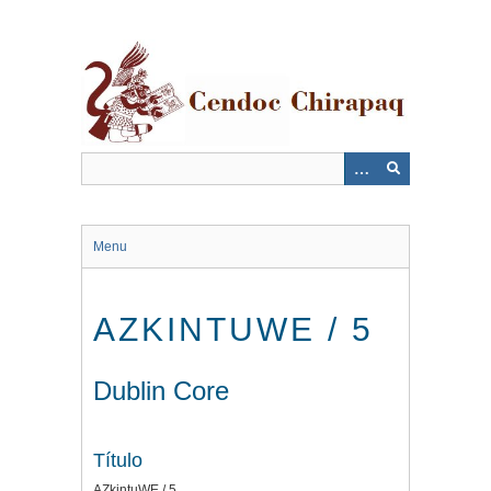
Saltar
al
contenido
principal
Menu
AZKINTUWE / 5
Dublin Core
Título
AZkintuWE / 5