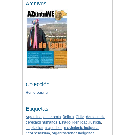
Archivos
Colección
Hemerografía
Etiquetas
Argentina
,
autonomía
,
Bolivia
,
Chile
,
democracia
,
derechos humanos
,
Estado
,
identidad
,
justicia
,
legislación
,
mapuches
,
movimiento indígena
,
neoliberalismo
,
organizaciones indígenas
,