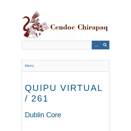
Saltar
al
contenido
principal
Menu
QUIPU VIRTUAL
/ 261
Dublin Core