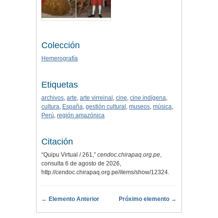
Colección
Hemerografía
Etiquetas
archivos
,
arte
,
arte virreinal
,
cine
,
cine indígena
,
cultura
,
España
,
gestión cultural
,
museos
,
música
,
Perú
,
región amazónica
Citación
“Quipu Virtual / 261,”
cendoc.chirapaq.org.pe
,
consulta 6 de agosto de 2026,
http://cendoc.chirapaq.org.pe/items/show/12324
.
← Elemento Anterior
Próximo elemento →