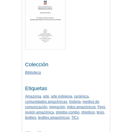
Colección
Biblioteca
Etiquetas
Amazonia
,
arte
,
arte indígena
,
cerámica
,
comunidades amazónicas
,
historia
,
medios de
comunicación
,
migración
,
mitos amazónicos
,
Perú
,
región amazónica
,
shipibo-conibo
,
shipibos
,
tesis
,
textiles
,
textiles amazónicos
,
TICs