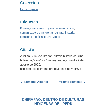
Colección
Hemerografía
Etiquetas
Bolivia
,
cine
,
cine indígena
,
comunicación
,
comunicadores indígenas
,
cultura
,
historia
,
identidad
,
política
,
teatro
,
video
Citación
Alfonso Gumucio Dragon, “Breve historia del cine
boliviano,”
cendoc.chirapaq.org.pe
, consulta 9 de
agosto de 2026,
http://cendoc.chirapaq.org.pe/items/show/11637
.
← Elemento Anterior
Próximo elemento →
CHIRAPAQ, CENTRO DE CULTURAS
INDIGENAS DEL PERU