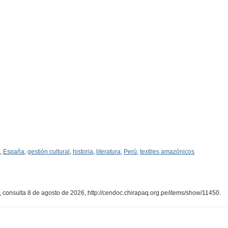
,
España
,
gestión cultural
,
historia
,
literatura
,
Perú
,
textiles amazónicos
, consulta 8 de agosto de 2026,
http://cendoc.chirapaq.org.pe/items/show/11450
.