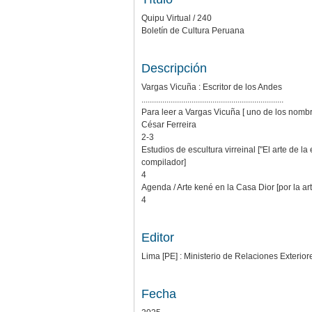
Quipu Virtual / 240
Boletín de Cultura Peruana
Descripción
Vargas Vicuña : Escritor de los Andes
....................................................................
Para leer a Vargas Vicuña [ uno de los nomb
César Ferreira
2-3
Estudios de escultura virreinal ["El arte de l
compilador]
4
Agenda / Arte kené en la Casa Dior [por la art
4
Editor
Lima [PE] : Ministerio de Relaciones Exterior
Fecha