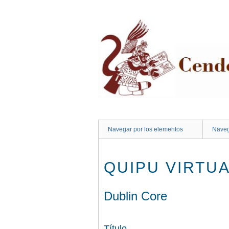
Saltar
al
contenido
principal
Navegar por los elementos
Naveg
QUIPU VIRTUA
Dublin Core
Título