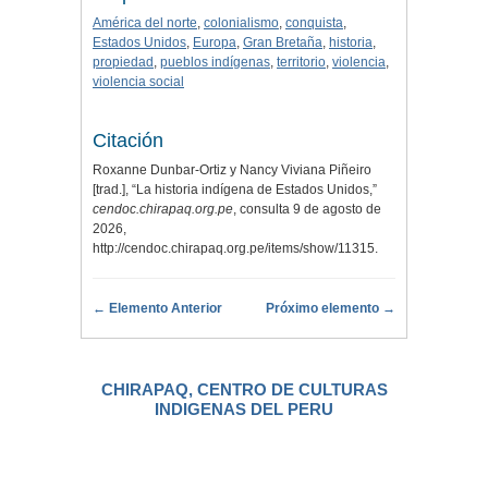
América del norte
,
colonialismo
,
conquista
,
Estados Unidos
,
Europa
,
Gran Bretaña
,
historia
,
propiedad
,
pueblos indígenas
,
territorio
,
violencia
,
violencia social
Citación
Roxanne Dunbar-Ortiz y Nancy Viviana Piñeiro
[trad.], “La historia indígena de Estados Unidos,”
cendoc.chirapaq.org.pe
, consulta 9 de agosto de
2026,
http://cendoc.chirapaq.org.pe/items/show/11315
.
← Elemento Anterior
Próximo elemento →
CHIRAPAQ, CENTRO DE CULTURAS
INDIGENAS DEL PERU