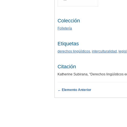
Colección
Folletería
Etiquetas
derechos lingüísticos
,
interculturalidad
,
legis
Citación
Katherine Subirana, “Derechos lingüísticos e
← Elemento Anterior