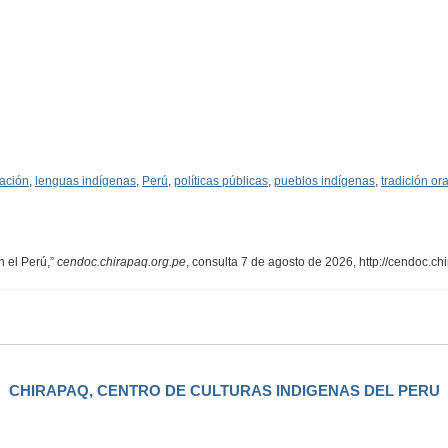
lación
,
lenguas indígenas
,
Perú
,
políticas públicas
,
pueblos indígenas
,
tradición ora
n el Perú,”
cendoc.chirapaq.org.pe
, consulta 7 de agosto de 2026,
http://cendoc.c
CHIRAPAQ, CENTRO DE CULTURAS INDIGENAS DEL PERU