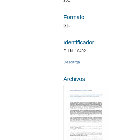
2017
Formato
[3] p.
Identificador
F_LN_10492+
Descarga
Archivos