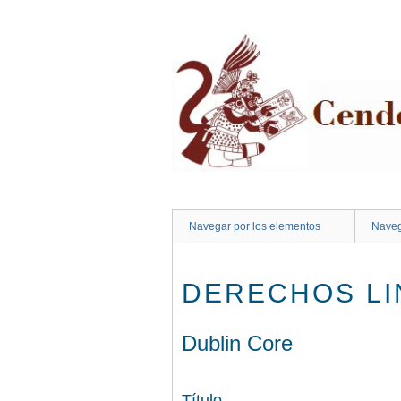
Saltar
al
contenido
principal
Navegar por los elementos
Naveg
DERECHOS LI
Dublin Core
Título