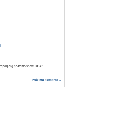
l
hirapaq.org.pe/items/show/10842
.
Próximo elemento →