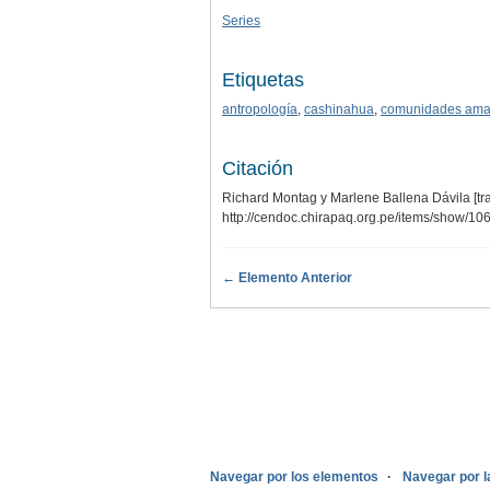
Series
Etiquetas
antropología
,
cashinahua
,
comunidades ama
Citación
Richard Montag y Marlene Ballena Dávila [tra
http://cendoc.chirapaq.org.pe/items/show/10
← Elemento Anterior
.
Navegar por los elementos
Navegar por l