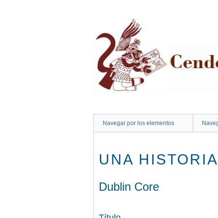
Saltar
al
contenido
principal
Navegar por los elementos
Naveg
UNA HISTORI
Dublin Core
Título