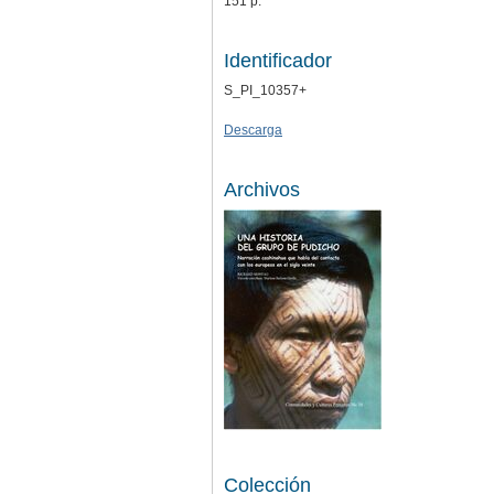
151 p.
Identificador
S_PI_10357+
Descarga
Archivos
Colección