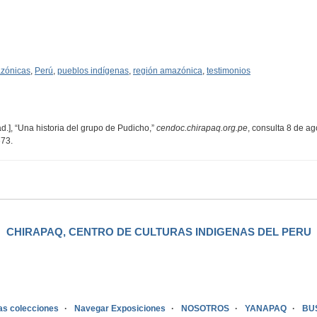
zónicas
,
Perú
,
pueblos indígenas
,
región amazónica
,
testimonios
d.], “Una historia del grupo de Pudicho,”
cendoc.chirapaq.org.pe
, consulta 8 de a
673
.
CHIRAPAQ, CENTRO DE CULTURAS INDIGENAS DEL PERU
as colecciones
Navegar Exposiciones
NOSOTROS
YANAPAQ
BU