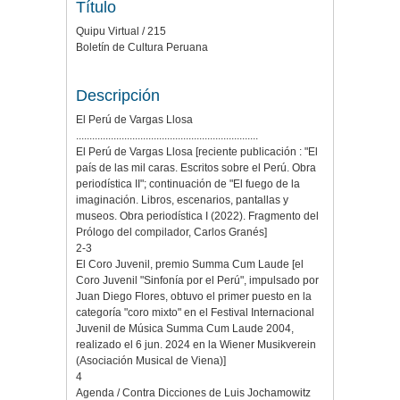
Título
Quipu Virtual / 215
Boletín de Cultura Peruana
Descripción
El Perú de Vargas Llosa
....................................................................
El Perú de Vargas Llosa [reciente publicación : "El
país de las mil caras. Escritos sobre el Perú. Obra
periodística II"; continuación de "El fuego de la
imaginación. Libros, escenarios, pantallas y
museos. Obra periodística I (2022). Fragmento del
Prólogo del compilador, Carlos Granés]
2-3
El Coro Juvenil, premio Summa Cum Laude [el
Coro Juvenil "Sinfonía por el Perú", impulsado por
Juan Diego Flores, obtuvo el primer puesto en la
categoría "coro mixto" en el Festival Internacional
Juvenil de Música Summa Cum Laude 2004,
realizado el 6 jun. 2024 en la Wiener Musikverein
(Asociación Musical de Viena)]
4
Agenda / Contra Dicciones de Luis Jochamowitz