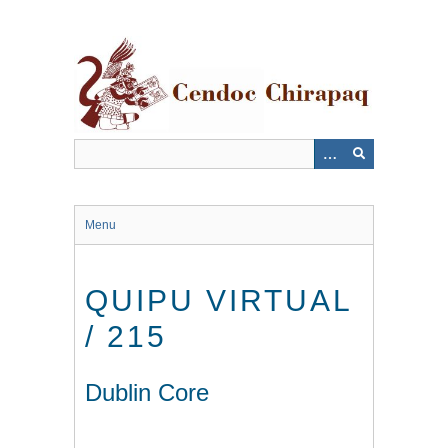
Saltar
al
contenido
principal
Menu
QUIPU VIRTUAL
/ 215
Dublin Core