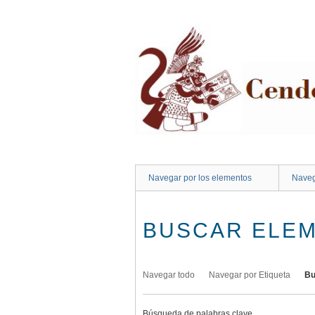
Saltar
al
contenido
principal
Navegar por los elementos
Naveg
BUSCAR ELE
Navegar todo
Navegar por Etiqueta
Bu
Búsqueda de palabras clave