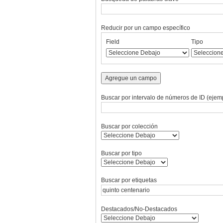
Reducir por un campo específico
Number
Campo
Tipo
Términos
Ensamblador
Field
Tipo
of
de
de
de
de
rows
búsqueda
búsqueda
búsqueda
Búsqueda
in
"Reducir
Agregue un campo
por
un
Buscar por intervalo de números de ID (ejemp
campo
específico":
1
Buscar por colección
Buscar por tipo
Buscar por etiquetas
Destacados/No-Destacados