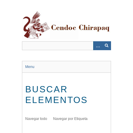
Saltar
al
contenido
principal
Menu
BUSCAR
ELEMENTOS
Navegar todo
Navegar por Etiqueta