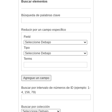
Buscar elementos
Búsqueda de palabras clave
Reducir por un campo específico
Number
Campo
Tipo
Términos
Ensamblador
Field
of
de
de
de
de
rows
búsqueda
búsqueda
búsqueda
Búsqueda
in
Tipo
"Reducir
por
Terms
un
campo
específico":
1
Agregue un campo
Buscar por intervalo de números de ID (ejemplo: 1-
4, 156, 79)
Buscar por colección