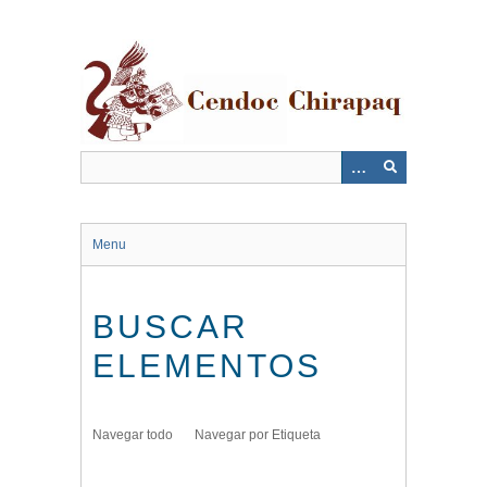
Saltar
al
contenido
principal
Menu
BUSCAR
ELEMENTOS
Navegar todo
Navegar por Etiqueta