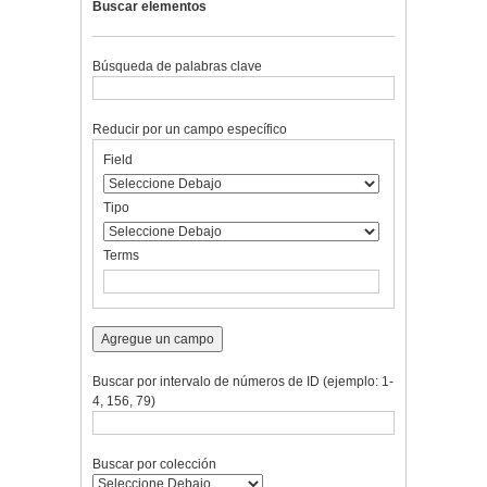
Buscar elementos
Búsqueda de palabras clave
Reducir por un campo específico
Number
Campo
Tipo
Términos
Ensamblador
Field
of
de
de
de
de
rows
búsqueda
búsqueda
búsqueda
Búsqueda
in
Tipo
"Reducir
por
Terms
un
campo
específico":
1
Agregue un campo
Buscar por intervalo de números de ID (ejemplo: 1-
4, 156, 79)
Buscar por colección