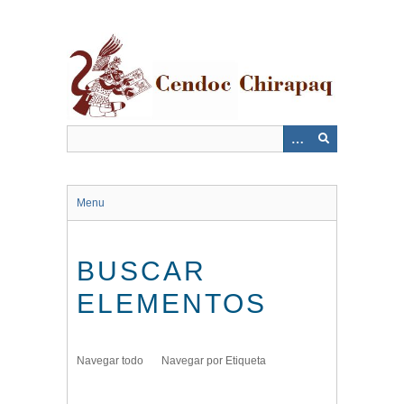
Saltar
al
contenido
principal
Menu
BUSCAR
ELEMENTOS
Navegar todo
Navegar por Etiqueta