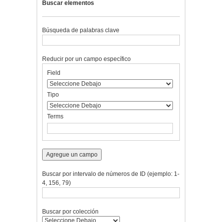
Buscar elementos
Búsqueda de palabras clave
Reducir por un campo específico
Number
Campo
Tipo
Términos
Ensamblador
Field
of
de
de
de
de
rows
búsqueda
búsqueda
búsqueda
Búsqueda
in
Tipo
"Reducir
por
Terms
un
campo
específico":
1
Agregue un campo
Buscar por intervalo de números de ID (ejemplo: 1-
4, 156, 79)
Buscar por colección