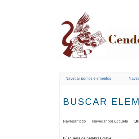
Saltar
al
contenido
principal
Navegar por los elementos
Naveg
BUSCAR ELE
Navegar todo
Navegar por Etiqueta
Bu
Búsqueda de palabras clave