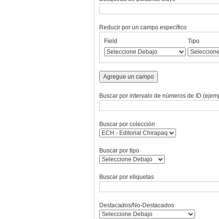
Reducir por un campo específico
Number
Campo
Tipo
Términos
Ensamblador
Field
Tipo
of
de
de
de
de
rows
búsqueda
búsqueda
búsqueda
Búsqueda
in
"Reducir
Agregue un campo
por
un
Buscar por intervalo de números de ID (ejemp
campo
específico":
1
Buscar por colección
Buscar por tipo
Buscar por etiquetas
Destacados/No-Destacados